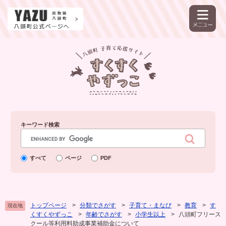
ペ
メ
ー
ニ
ジ
ュ
の
ー
先
を
頭
飛
で
ば
す。
し
て
本
文
へ
キーワード検索
Google
カ
ス
すべて
ページ
PDF
タ
ム
検
索
トップページ
>
分類でさがす
>
子育て・まなび
>
教育
>
す
現在地
くすくやずっこ
>
年齢でさがす
>
小学生以上
>
八頭町フリース
クール等利用料助成事業補助金について